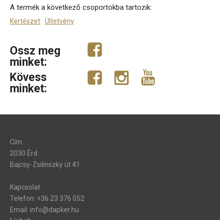
A termék a következő csoportokba tartozik:
Kertészet
Ültetvény
Ossz meg
minket:
Kövess
minket:
Cím
2030 Érd
Bajcsy-Zsilinszky út 41.
Kapcsolat
Telefon: +36 23 376 052
Email: info@dapker.hu