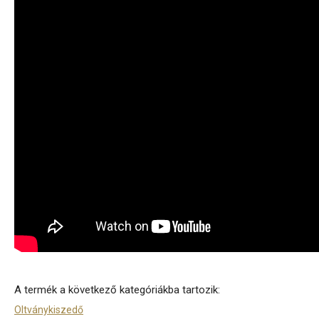
A termék a következő kategóriákba tartozik:
Oltványkiszedő