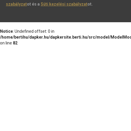
szabályzat
ot és a
Süti kezelési szabályzat
ot.
Notice
: Undefined offset: 0 in
/home/bertihu/dapker.hu/dapkersite.berti.hu/src/model/ModelMo
on line
82