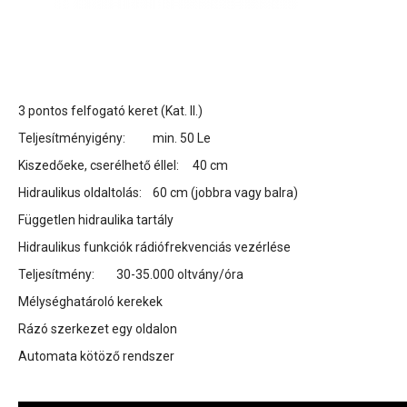
3 pontos felfogató keret (Kat. II.)
Teljesítményigény: min. 50 Le
Kiszedőeke, cserélhető éllel: 40 cm
Hidraulikus oldaltolás: 60 cm (jobbra vagy balra)
Független hidraulika tartály
Hidraulikus funkciók rádiófrekvenciás vezérlése
Teljesítmény: 30-35.000 oltvány/óra
Mélységhatároló kerekek
Rázó szerkezet egy oldalon
Automata kötöző rendszer