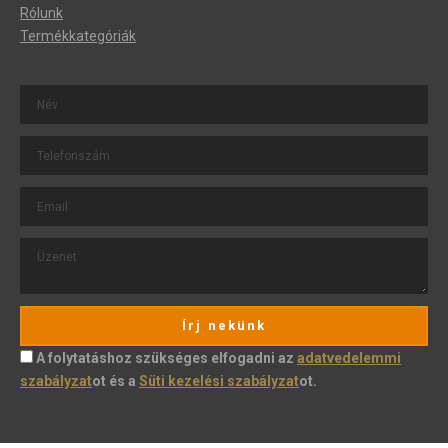
Rólunk
Termékkategóriák
Írj nekünk
A folytatáshoz szükséges elfogadni az
adatvedelemmi
szabályzat
ot és a
Süti kezelési szabályzat
ot.