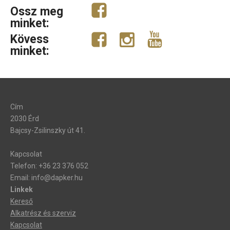
Ossz meg
minket:
Kövess
minket:
Cím
2030 Érd
Bajcsy-Zsilinszky út 41.
Kapcsolat
Telefon: +36 23 376 052
Email: info@dapker.hu
Linkek
Kereső
Alkatrész és szerviz
Kapcsolat