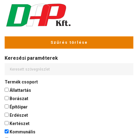
Szűrés törlése
Keresési paraméterek
Termék csoport
Állattartás
Borászat
Építőipar
Erdészet
Kertészet
Kommunális